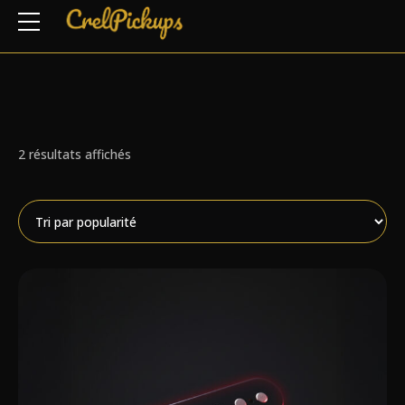
Trié
2 résultats affichés
par
note
moyenne