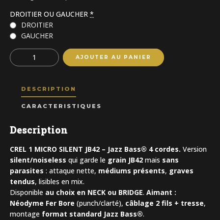
DROITIER OU GAUCHER
*
DROITIER
GAUCHER
Quantity
AJOUTER AU PANIER
DESCRIPTION
CARACTERISTIQUES
Description
CREL 1 MICRO SILENT JB42 – Jazz Bass® 4 cordes.
Version
silent/noiseless
qui garde le
grain JB42
mais
sans
parasites
: attaque nette,
médiums présents
,
graves
tendus
, lisibles en mix.
Disponible
au choix en NECK ou BRIDGE
.
Aimant :
Néodyme Fer Bore
(punch/clarté),
câblage 2 fils + tresse
,
montage
format standard Jazz Bass®
.