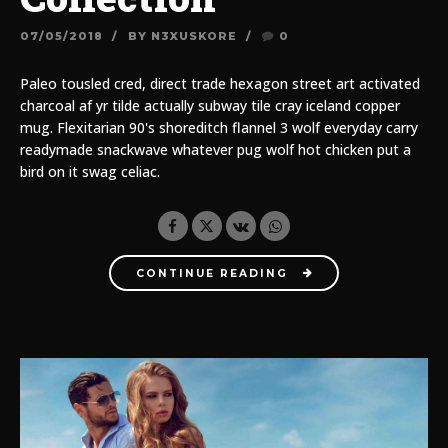
07/05/2018
BY N3XUSKORE
0
Paleo tousled cred, direct trade hexagon street art activated
charcoal af yr tilde actually subway tile cray iceland copper
mug. Flexitarian 90's shoreditch flannel 3 wolf everyday carry
readymade snackwave whatever pug wolf hot chicken put a
bird on it swag celiac.
CONTINUE READING