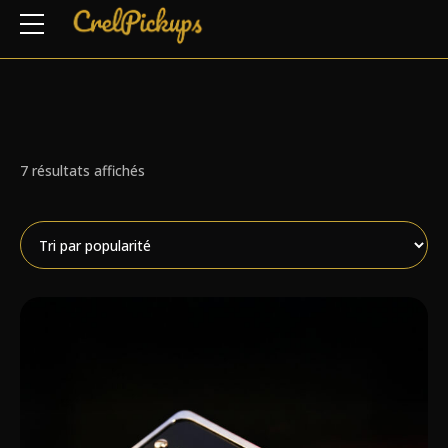
Trié
7 résultats affichés
par
note
moyenne