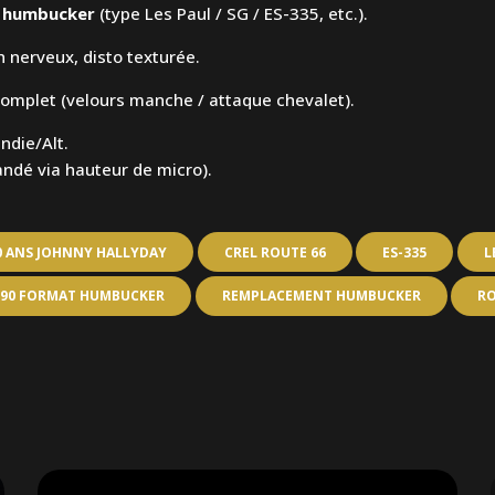
 humbucker
(type Les Paul / SG / ES-335, etc.).
h nerveux, disto texturée.
omplet (velours manche / attaque chevalet).
Indie/Alt.
ndé via hauteur de micro).
0 ANS JOHNNY HALLYDAY
CREL ROUTE 66
ES-335
L
P90 FORMAT HUMBUCKER
REMPLACEMENT HUMBUCKER
R