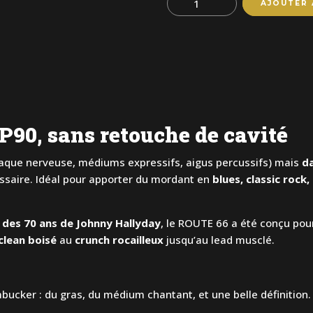
AJOUTER 
90, sans retouche de cavité
aque nerveuse, médiums expressifs, aigus percussifs) mais
d
ssaire. Idéal pour apporter du mordant en
blues, classic rock, 
 des 70 ans de Johnny Hallyday
, le ROUTE 66 a été conçu po
clean boisé
au
crunch rocailleux
jusqu’au lead musclé.
ucker : du gras, du médium chantant, et une belle définition.