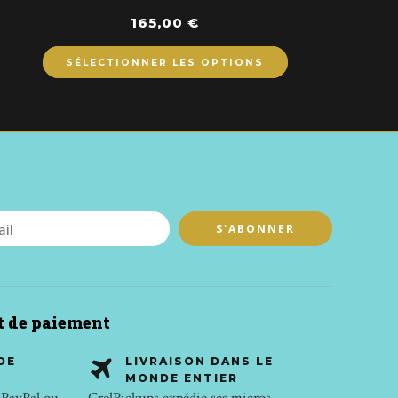
165,00
€
SÉLECTIONNER LES OPTIONS
et de paiement
DE
LIVRAISON DANS LE
MONDE ENTIER
 PayPal ou
CrelPickups expédie ses micros