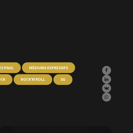
ES PAUL
MÉDIUMS EXPRESSIFS
OCK
ROCK’N’ROLL
SG