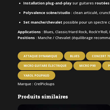
Installation plug-and-play
sur guitares
routées
Polyvalence scène/studio
: clean articulé, crunc
Set manche/chevalet
possible pour un spectre c
Applications
: Blues, Classic/Hard Rock, Rock’n’Roll, 
Positions
: Manche / Chevalet (équilibrage recomma
ATTAQUE DYNAMIQUE
BLUES
CONCERT 7
MICRO GUITARE ÉLECTRIQUE
MICRO P90
YAROL POUPAUD
Marque :
CrelPickups
Produits similaires