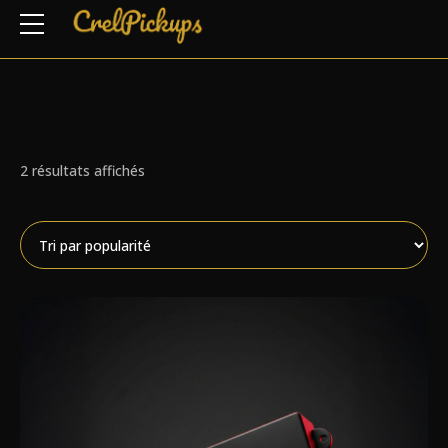
Trié
2 résultats affichés
par
note
moyenne