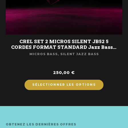
CREL SET 2 MICROS SILENT JB52 5
CORDES FORMAT STANDARD Jazz Bass®
Caches Court 94/40mm
MICROS BASS
,
SILENT JAZZ BASS
250,00
€
SÉLECTIONNER LES OPTIONS
OBTENEZ LES DERNIÈRES OFFRES